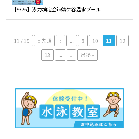
【9/26】泳力検定会in鶴ケ谷温水プール
11 / 19
« 先頭
«
...
9
10
11
12
13
...
»
最後 »