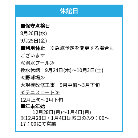
休館日
■保守点検日
8月26日(水)
9月25日(金)
■利用休止
※急遽予定を変更する場合も
ございます
≪温水プール≫
換水休館 9月24日(木)～10月3日(土)
≪野球場≫
大規模改修工事 9月中旬～3月下旬
≪テニスコート≫
12月上旬～2月下旬
■年末年始
12月28日(月)～1月4日(月)
※12月28日・1月4日は窓口のみ9：00～
17：00にて営業