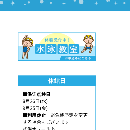
休館日
■保守点検日
8月26日(水)
9月25日(金)
■利用休止
※急遽予定を変更
する場合もございます
≪温水プール≫