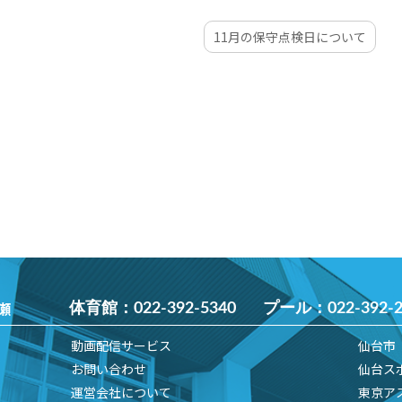
11月の保守点検日について
瀬
体育館：
022-392-5340
プール：
022-392-
動画配信サービス
仙台市
お問い合わせ
仙台ス
運営会社について
東京ア