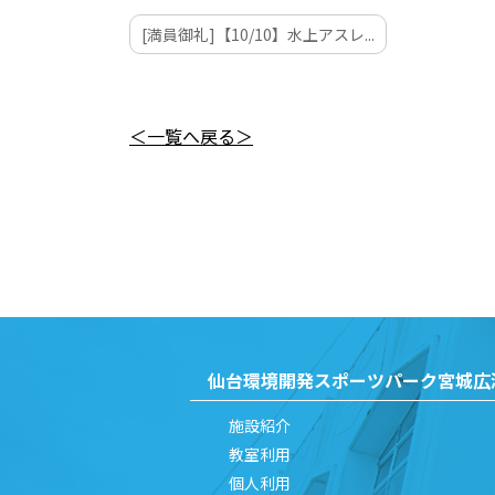
[満員御礼]【10/10】水上アスレ...
＜一覧へ戻る＞
仙台環境開発
スポーツパーク宮城広
施設紹介
教室利用
個人利用