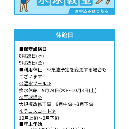
休館日
■保守点検日
8月26日(水)
9月25日(金)
■利用休止
※急遽予定を変更する場合も
ございます
≪温水プール≫
換水休館 9月24日(木)～10月3日(土)
≪野球場≫
大規模改修工事 9月中旬～3月下旬
≪テニスコート≫
12月上旬～2月下旬
■年末年始