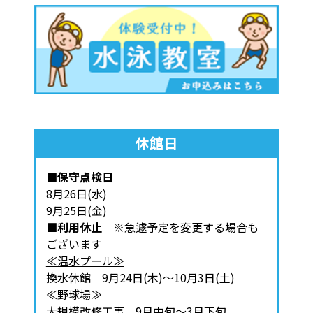
休館日
■保守点検日
8月26日(水)
9月25日(金)
■利用休止
※急遽予定を変更する場合も
ございます
≪温水プール≫
換水休館 9月24日(木)～10月3日(土)
≪野球場≫
大規模改修工事 9月中旬～3月下旬