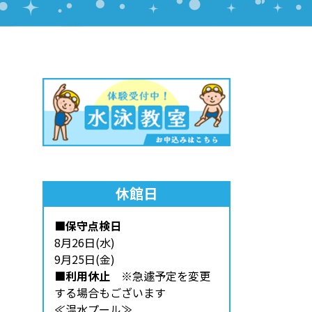
休館日
■保守点検日
8月26日(水)
9月25日(金)
■利用休止
※急遽予定を変更
する場合もございます
≪温水プール≫