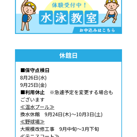
休館日
■保守点検日
8月26日(水)
9月25日(金)
■利用休止
※急遽予定を変更する場合も
ございます
≪温水プール≫
換水休館 9月24日(木)～10月3日(土)
≪野球場≫
大規模改修工事 9月中旬～3月下旬
≪テニスコート≫