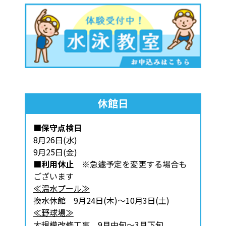
休館日
■保守点検日
8月26日(水)
9月25日(金)
■利用休止
※急遽予定を変更する場合も
ございます
≪温水プール≫
換水休館 9月24日(木)～10月3日(土)
≪野球場≫
大規模改修工事 9月中旬～3月下旬