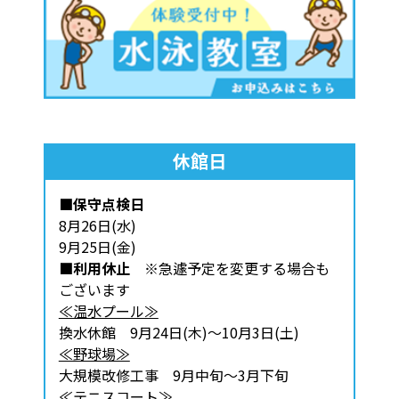
休館日
■保守点検日
8月26日(水)
9月25日(金)
■利用休止
※急遽予定を変更する場合も
ございます
≪温水プール≫
換水休館 9月24日(木)～10月3日(土)
≪野球場≫
大規模改修工事 9月中旬～3月下旬
≪テニスコート≫