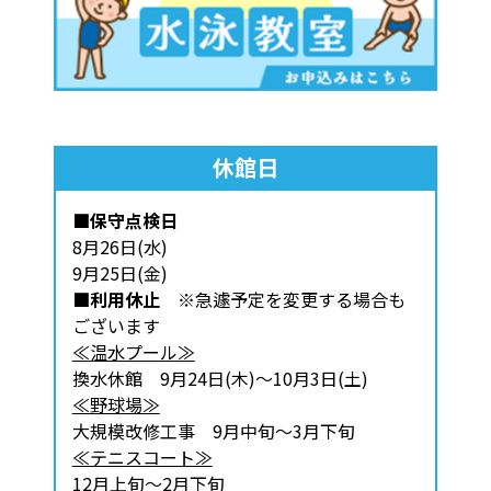
休館日
■保守点検日
8月26日(水)
9月25日(金)
■利用休止
※急遽予定を変更する場合も
ございます
≪温水プール≫
換水休館 9月24日(木)～10月3日(土)
≪野球場≫
大規模改修工事 9月中旬～3月下旬
≪テニスコート≫
12月上旬～2月下旬