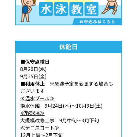
休館日
■保守点検日
8月26日(水)
9月25日(金)
■利用休止
※急遽予定を変更する場合も
ございます
≪温水プール≫
換水休館 9月24日(木)～10月3日(土)
≪野球場≫
大規模改修工事 9月中旬～3月下旬
≪テニスコート≫
12月上旬～2月下旬