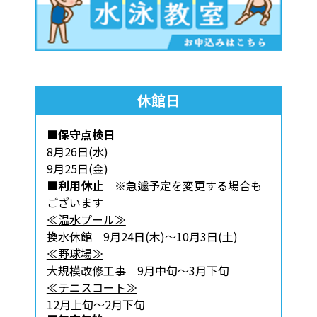
休館日
■保守点検日
8月26日(水)
9月25日(金)
■利用休止
※急遽予定を変更する場合も
ございます
≪温水プール≫
換水休館 9月24日(木)～10月3日(土)
≪野球場≫
大規模改修工事 9月中旬～3月下旬
≪テニスコート≫
12月上旬～2月下旬