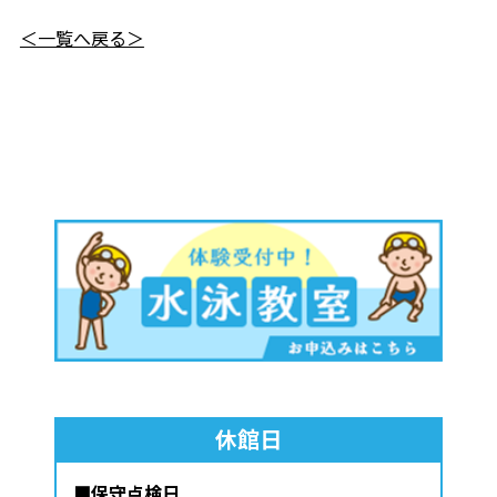
＜一覧へ戻る＞
休館日
■保守点検日