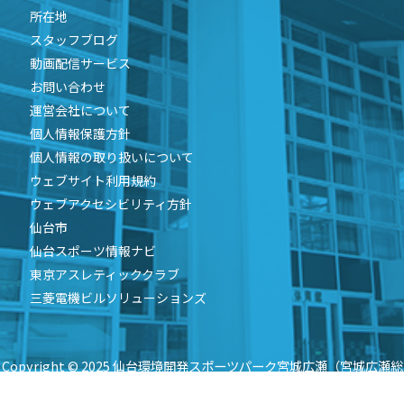
所在地
スタッフブログ
動画配信サービス
お問い合わせ
運営会社について
個人情報保護方針
個人情報の取り扱いについて
ウェブサイト利用規約
ウェブアクセシビリティ方針
仙台市
仙台スポーツ情報ナビ
東京アスレティッククラブ
三菱電機ビルソリューションズ
Copyright © 2025 仙台環境開発スポーツパーク宮城広瀬（宮城広瀬総
合運動場）TM共同事業体