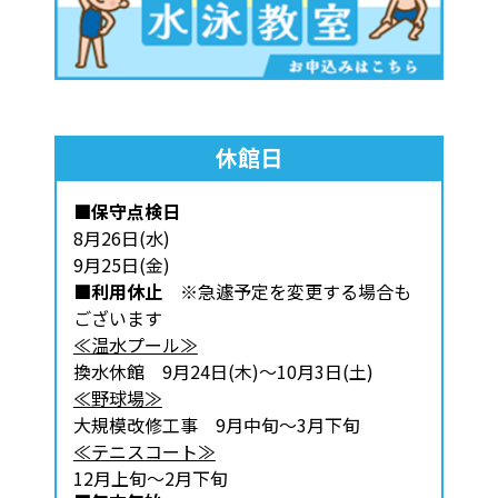
休館日
■保守点検日
8月26日(水)
9月25日(金)
■利用休止
※急遽予定を変更する場合も
ございます
≪温水プール≫
換水休館 9月24日(木)～10月3日(土)
≪野球場≫
大規模改修工事 9月中旬～3月下旬
≪テニスコート≫
12月上旬～2月下旬