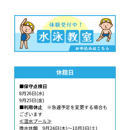
休館日
■保守点検日
8月26日(水)
9月25日(金)
■利用休止
※急遽予定を変更する場合も
ございます
≪温水プール≫
換水休館 9月24日(木)～10月3日(土)