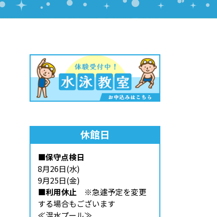
休館日
■保守点検日
8月26日(水)
9月25日(金)
■利用休止
※急遽予定を変更
する場合もございます
≪温水プール≫