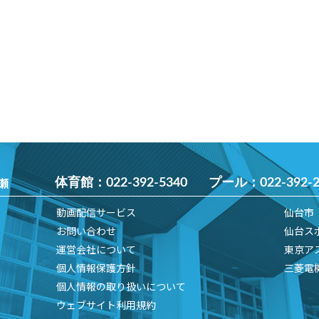
瀬
体育館：
022-392-5340
プール：
022-392-
動画配信サービス
仙台市
お問い合わせ
仙台ス
運営会社について
東京ア
個人情報保護方針
三菱電
個人情報の取り扱いについて
ウェブサイト利用規約