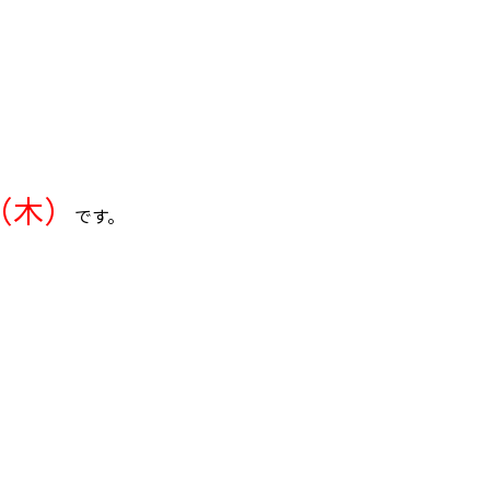
。
（木）
です。