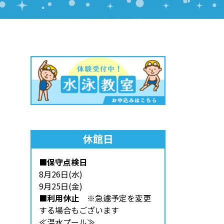
休館日
■保守点検日
8月26日(水)
9月25日(金)
■利用休止
※急遽予定を変更
する場合もございます
≪温水プール≫