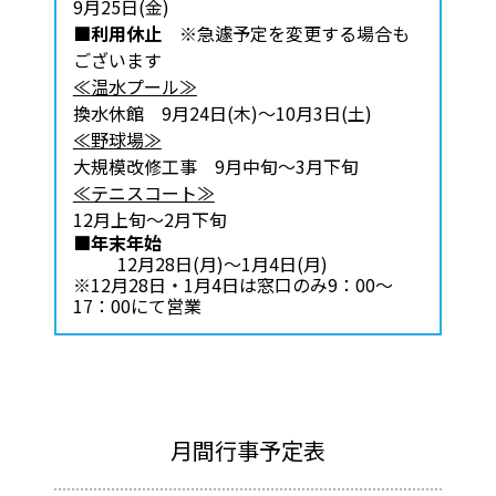
9月25日(金)
■利用休止
※急遽予定を変更する場合も
ございます
≪温水プール≫
換水休館 9月24日(木)～10月3日(土)
≪野球場≫
大規模改修工事 9月中旬～3月下旬
≪テニスコート≫
12月上旬～2月下旬
■年末年始
12月28日(月)～1月4日(月)
※12月28日・1月4日は窓口のみ9：00～
17：00にて営業
月間行事予定表