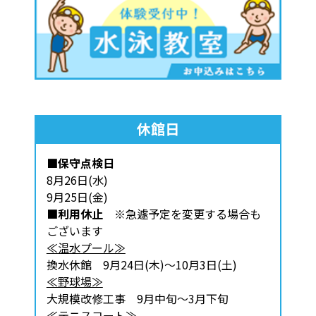
休館日
■保守点検日
8月26日(水)
9月25日(金)
■利用休止
※急遽予定を変更する場合も
ございます
≪温水プール≫
換水休館 9月24日(木)～10月3日(土)
≪野球場≫
大規模改修工事 9月中旬～3月下旬
≪テニスコート≫