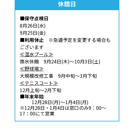
休館日
■保守点検日
8月26日(水)
9月25日(金)
■利用休止
※急遽予定を変更する場合も
ございます
≪温水プール≫
換水休館 9月24日(木)～10月3日(土)
≪野球場≫
大規模改修工事 9月中旬～3月下旬
≪テニスコート≫
12月上旬～2月下旬
■年末年始
12月28日(月)～1月4日(月)
※12月28日・1月4日は窓口のみ9：00～
17：00にて営業