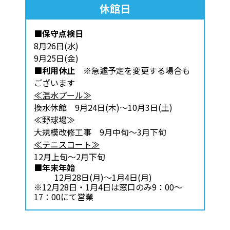
休館日
■保守点検日
8月26日(水)
9月25日(金)
■利用休止
※急遽予定を変更する場合も
ございます
≪温水プール≫
換水休館 9月24日(木)～10月3日(土)
≪野球場≫
大規模改修工事 9月中旬～3月下旬
≪テニスコート≫
12月上旬～2月下旬
■年末年始
12月28日(月)～1月4日(月)
※12月28日・1月4日は窓口のみ9：00～
17：00にて営業