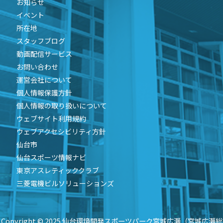
お知らせ
イベント
所在地
スタッフブログ
動画配信サービス
お問い合わせ
運営会社について
個人情報保護方針
個人情報の取り扱いについて
ウェブサイト利用規約
ウェブアクセシビリティ方針
仙台市
仙台スポーツ情報ナビ
東京アスレティッククラブ
三菱電機ビルソリューションズ
Copyright © 2025 仙台環境開発スポーツパーク宮城広瀬（宮城広瀬総