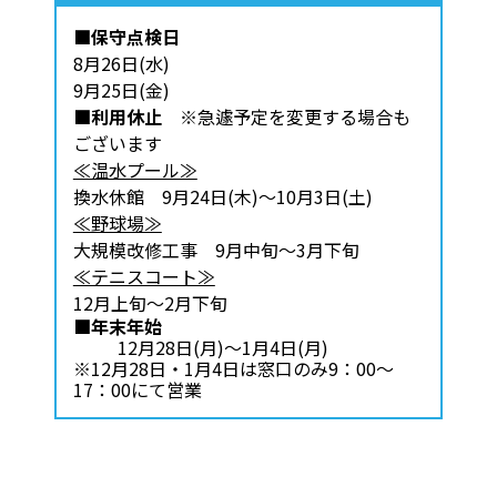
■保守点検日
8月26日(水)
9月25日(金)
■利用休止
※急遽予定を変更する場合も
ございます
≪温水プール≫
換水休館 9月24日(木)～10月3日(土)
≪野球場≫
大規模改修工事 9月中旬～3月下旬
≪テニスコート≫
12月上旬～2月下旬
■年末年始
12月28日(月)～1月4日(月)
※12月28日・1月4日は窓口のみ9：00～
17：00にて営業